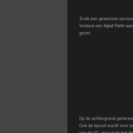
Zoek een gewenste service 
Verbind een
Input Form
aan
gezet:
Op de achtergrond genereer
Ook de layout wordt voor je 
van de VC, mag je bij het d