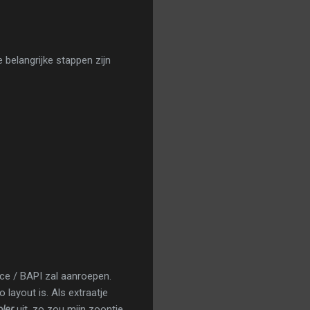
 belangrijke stappen zijn
ce / BAPI zal aanroepen.
 layout is. Als extraatje
oler
uit, zo zou mijn zoontje