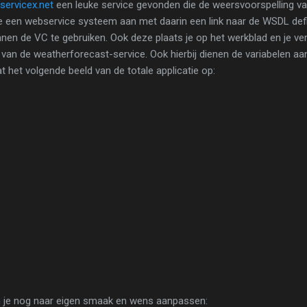
ervicex.net
een leuke service gevonden die de weersvoorspelling va
e een webservice systeem aan met daarin een link naar de WSDL defi
en de VC te gebruiken. Ook deze plaats je op het werkblad en je ver
 van de weatherforecast-service. Ook hierbij dienen de variabelen a
dat het volgende beeld van de totale applicatie op:
n je nog naar eigen smaak en wens aanpassen: