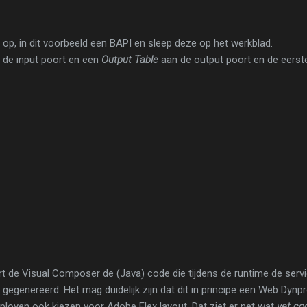
op, in dit voorbeeld een BAPI en sleep deze op het werkblad.
 de input poort en een
Output Table
aan de output poort en de eerste
t de Visual Composer de (Java) code die tijdens de runtime de servi
gegenereerd. Het mag duidelijk zijn dat dit in principe een Web Dynpro
eployen ook kiezen voor Adobe Flex layout. Dat ziet er net wat
vet co