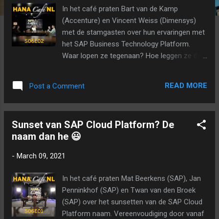
In het café praten Bart van de Kamp
(Accenture) en Vincent Weiss (Dimensys)
met de stamgasten over hun ervaringen met
het SAP Business Technology Platform.
Waar lopen ze tegenaan? Hoe leggen ze dit
aan klanten uit? Wat hebben ze er al mee
gemaakt? Een eerlijke podcast met eerlijke
READ MORE
Post a Comment
(dat mocht ;-)) feedback. Ook vertelt Bart
over hun demo in het SAP Experience Center
die met veel Lego en Pi's in elkaar is gezet.
Sunset van SAP Cloud Platform? De
Het resultaat - een smart grid! Terug
naam dan he 😃
luisteren: Terug kijken:
-
March 09, 2021
In het café praten Mat Beerkens (SAP), Jan
Penninkhof (SAP) en Twan van den Broek
(SAP) over het sunsetten van de SAP Cloud
Platform naam. Vereenvoudiging door vanaf