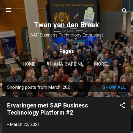
Skip to main content
Twan van den Broek
SAP Business Technology Enthusiast
Pages
HOME
🎙 HANA CAFÉ NL
MORE…
Showing posts from March, 2021
SHOW ALL
P
o
Ervaringen met SAP Business
s
Technology Platform #2
t
s
-
March 22, 2021