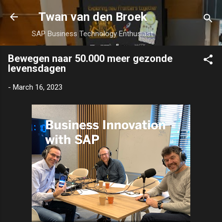
Skip to main content
Twan van den Broek
SAP Business Technology Enthusiast
Bewegen naar 50.000 meer gezonde
levensdagen
-
March 16, 2023