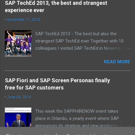
SAP TechEd 2013, the best and strangest
Laurens, Leo, Marc, Michael, Ravi, Roel, Ronan,
experience ever
Sanket, Steven, Ted, Tim, Wim and Vladimir.
-
November 11, 2013
SAP TechEd 2013 - The best but also the
strangest SAP TechEd ever Together with 10
colleagues I visited SAP TechEd in November
2013. Tim Burchartz - Jaap van de Mheen -
READ MORE
Frank Hammen - Michael Hardenbol - Steven
Spronk Twan van den Broek - Roel van den
Berge - Ted Castelijns - Maarten Kreijveld
SAP Fiori and SAP Screen Personas finally
(Missing on the pic: Leo van Hengel and Wim
free for SAP customers
Snoep, who attended one day due to busy
-
June 05, 2014
customer schedule) Best Team CloudSitter
won the SAP InnoJam on Monday with an app
This week the SAPPHIRENOW event takes
that monitors new born baby’s on their
place in Orlando, a yearly event where SAP
wellbeing. Premature babies have an higher risk
announces its strategy and new products. On
on Sudden Infant Death Syndrome , that’s why
Tuesday Bill McDermott, the CEO from SAP, did
we came up with a sensor that tracks