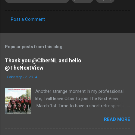
Post a Comment
C
o
m
Popular posts from this blog
m
e
Thank you @CiberNL and hello
@TheNextView
n
t
-
February 12, 2014
s
Another strange moment in my professional
life, I will leave Ciber to join The Next View
March 1st. Time to have a short retrospective .
Team picture at outing 2010 First of all I am
READ MORE
proud , proud on our SAP NetWeaver team:
Alice, Arnaut, Bernard, Dave, Dennis, Frank,
Guido, Harrie, Iemke, Igor, Jeroen, Juan-Jose,