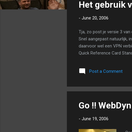
Het gebruik 
t
s
-
June 20, 2006
Tja, zo post je versie 3 van
Snel aangepast natuurlijk, 
daarvoor wel een VPN verb
Quick Reference Card Stan
Post a Comment
Go !! WebDynp
-
June 19, 2006