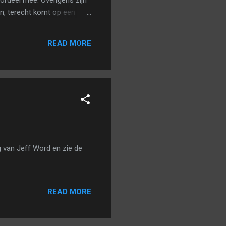
ordeel mee. Overigens zijn
en, terecht komt op een
gen dat het maatwerk in de
rds daarbij heeft
READ MORE
VELD en nog veel meer
g van Jeff Word en zie de
READ MORE