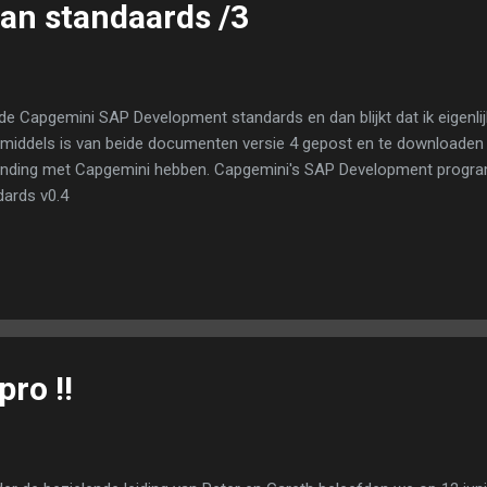
van standaards /3
 de Capgemini SAP Development standards en dan blijkt dat ik eigenlijk
inmiddels is van beide documenten versie 4 gepost en te downloaden 
inding met Capgemini hebben. Capgemini's SAP Development progra
dards v0.4
ro !!