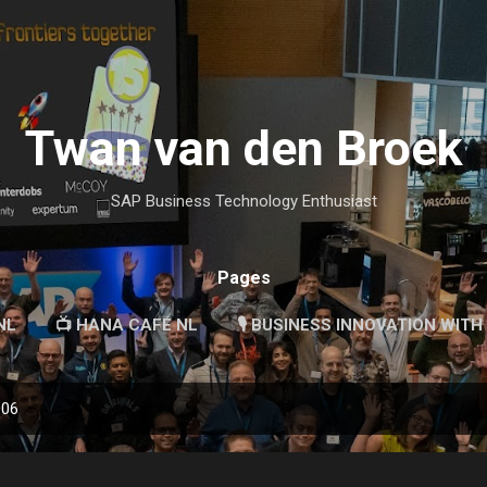
Skip to main content
Twan van den Broek
SAP Business Technology Enthusiast
Pages
NL
📺 HANA CAFÉ NL
🎙 BUSINESS INNOVATION WITH
006