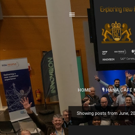
HOME
🎙 HANA CAFÉ 
Showing posts from June, 2
P
o
s