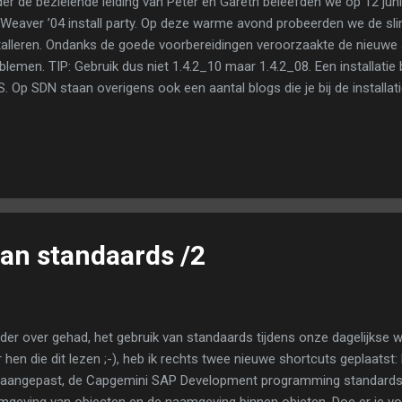
er de bezielende leiding van Peter en Gareth beleefden we op 12 ju
Weaver ’04 install party. Op deze warme avond probeerden we de slim
talleren. Ondanks de goede voorbereidingen veroorzaakte de nieuwe 
blemen. TIP: Gebruik dus niet 1.4.2_10 maar 1.4.2_08. Een installatie
. Op SDN staan overigens ook een aantal blogs die je bij de installat
voorbeeld die van Gregor Wolf. En voor de nieuwsgierigen, maar hela
overslag . Op naar een volgende install party in het najaar.
van standaards /2
erder over gehad, het gebruik van standaards tijdens onze dagelijks
 hen die dit lezen ;-), heb ik rechts twee nieuwe shortcuts geplaats
t aangepast, de Capgemini SAP Development programming standards .