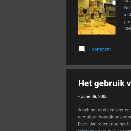
Ond
Net
ins
pro
CHS
bij
fot
1 comment
Het gebruik 
-
June 08, 2006
Ik heb het er al een keer e
gemak, en hopelijk ook voor
Evert-Jan recent nog heef