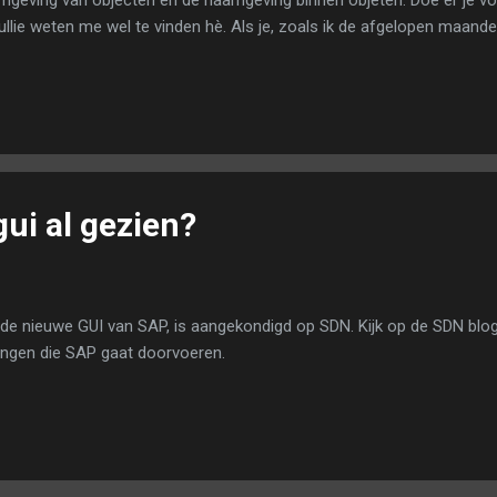
mgeving van objecten en de naamgeving binnen objeten. Doe er je vo
 jullie weten me wel te vinden hè. Als je, zoals ik de afgelopen maand
bv sinds 1997) met SAP wordt gewerkt. Dan kom je ook de situatie te
ntwikkeld is. Wanneer dan ook nog elke ontwikkelaar zijn eigen standaa
gramma zo goed als onleesbaar. Door elkaar heen worden ITABs, H_
en gebruikt. Zeker dan ...
ui al gezien?
 de nieuwe GUI van SAP, is aangekondigd op SDN. Kijk op de SDN blo
ingen die SAP gaat doorvoeren.