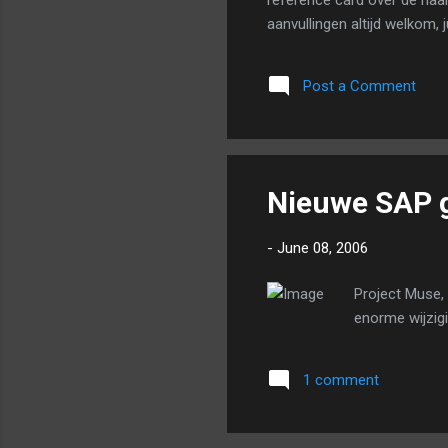
reference card over de naa
aanvullingen altijd welkom,
project waar al jarenlang (
loop der jaren flink door o
Post a Comment
gehanteerd, wordt een pro
varianten op deze voorbeeld
Nieuwe SAP g
-
June 08, 2006
Project Muse,
enorme wijzig
1 comment