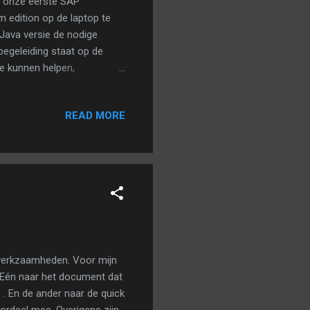
ni onze eerste SAP
 edition op de laptop te
Java versie de nodige
 begeleiding staat op de
ie kunnen helpen,
as afwezigen, ook een
READ MORE
e werkzaamheden. Voor mijn
t: Eén naar het document dat
 En de ander naar de quick