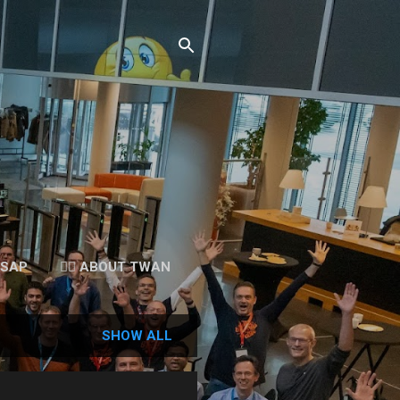
 SAP
👉🏻 ABOUT TWAN
SHOW ALL