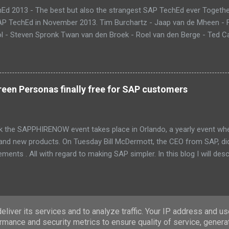
Ed 2013 - The best but also the strangest SAP TechEd ever Together
SAP TechEd in November 2013. Tim Burchartz - Jaap van de Mheen -
 - Steven Spronk Twan van den Broek - Roel van den Berge - Ted Cas
 on the pic: Leo van Hengel and Wim Snoep, who attended one day d
) Best Team CloudSitter won the SAP InnoJam on Monday with an a
 their wellbeing. Premature babies have an higher risk on Sudden Inf
me up with a sensor that tracks heartbeat, temperature and breathin
een Personas finally free for SAP customers
 database in which thresholds can be validated. If there is reason to
and changes color. Time to check upon your child. Matt presenting 
eant that we could also participate in DemoJam , the ultimate stage
k the SAPPHIRENOW event takes place in Orlando, a yearly event wh
 and new products. On Tuesday Bill McDermott, the CEO from SAP, d
ents . All with regard to making SAP simpler. In this blog I will des
Fiori and SAP Screen Personas. These new UI innovations are now p
PPHIRENOW keynote
liver its services and to analyze traffic. Your IP address and u
rmance and security metrics to ensure quality of service, gener
Powered by Blogger