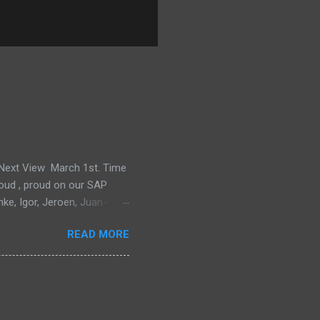
e Next View March 1st. Time
proud , proud on our SAP
mke, Igor, Jeroen, Juan-
m, Wim and Vladimir.
READ MORE