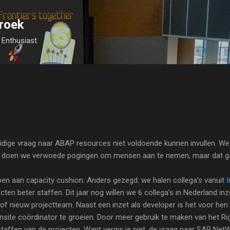
Skip to main content
roek
Enthusiast
idige vraag naar ABAP resources niet voldoende kunnen invullen. We
jk doen we verwoede pogingen om mensen aan te nemen, maar dat gaa
oen aan capacity cushion. Anders gezegd: we halen collega’s vanuit
I
ten beter staffen. Dit jaar nog willen we 6 collega’s in Nederland inzet
 of nieuw projectteam. Naast een inzet als developer is het voor he
onsite coördinator te groeien. Door meer gebruik te maken van het R
 staffen van de projecten. Want vergis je niet, de vraag naar SAP Ne