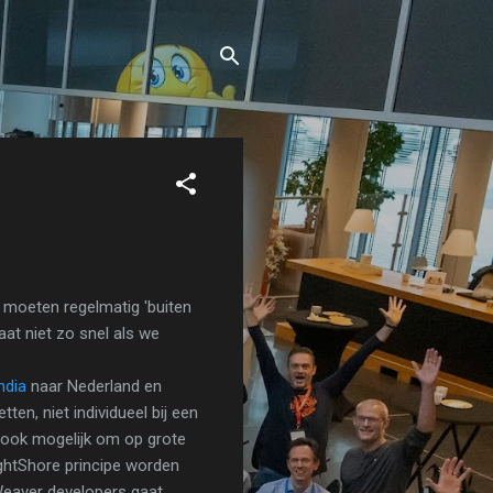
 moeten regelmatig 'buiten
t niet zo snel als we
ndia
naar Nederland en
ten, niet individueel bij een
n ook mogelijk om op grote
ightShore principe worden
tWeaver developers gaat