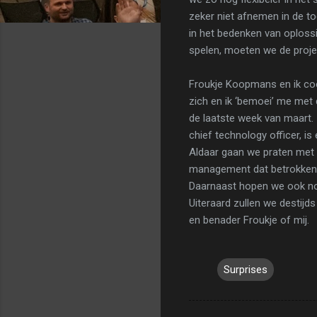
zeker niet afnemen in de to
in het bedenken van oplossi
spelen, moeten we de proj
Froukje Koopmans en ik coö
zich en ik ‘bemoei’ me met d
de laatste week van maart. Z
chief technology officer, is
Aldaar gaan we praten met
management dat betrokken is
Daarnaast hopen we ook nog
Uiteraard zullen we destijd
en benader Froukje of mij.
Surprises