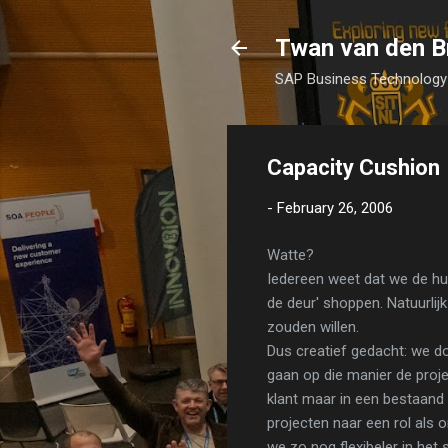
Twan van den B
SAP Business Technology 
Capacity Cushion
-
February 26, 2006
Watte?
Iedereen weet dat we de hu
de deur' shoppen. Natuurli
zouden willen.
Dus creatief gedacht: we d
gaan op die manier de projec
klant maar in een bestaand
projecten naar een rol als 
we zo nog flexibeler in het