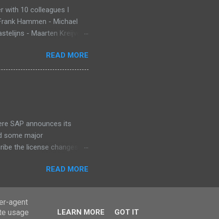
 with 10 colleagues I
 Frank Hammen - Michael
telijns - Maarten Kreijveld
ue to busy customer
READ MORE
pp that monitors new born
ant Death Syndrome , that’s
g. Information is stored in
 warn, the mobile app sends
at InnoJam. Winning
 for ...
ere SAP announces its
id some major
cribe the license changes
art of SAP’s maintenance
READ MORE
ser-agent
ate usage
LEARN MORE
GOT IT