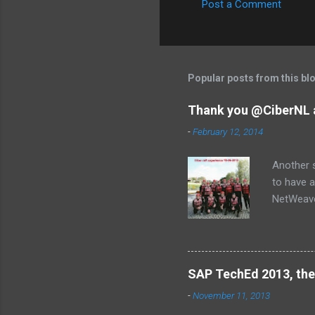
Post a Comment
C
o
m
m
Popular posts from this bl
e
Thank you @CiberNL 
n
-
February 12, 2014
t
s
Another s
to have a
NetWeaver
Jose, Lau
SAP TechEd 2013, the
-
November 11, 2013