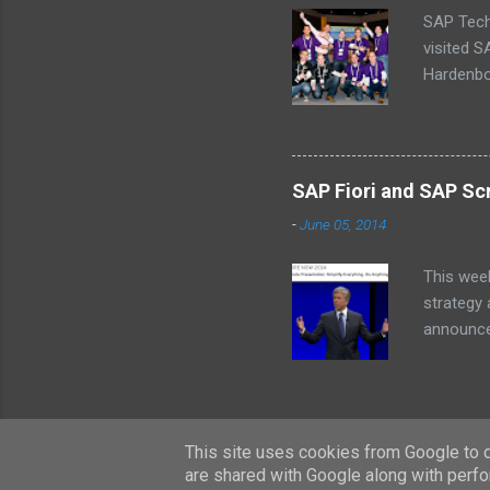
SAP Tech
visited 
Hardenbol
(Missing
schedule
baby’s on
why we ca
SAP Fiori and SAP Scr
a central
-
June 05, 2014
an alarm 
InnoJam m
This wee
strategy
announcem
for SAP 
fee. SA
This site uses cookies from Google to de
are shared with Google along with perfo