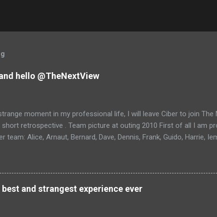
og
and hello @TheNextView
trange moment in my professional life, I will leave Ciber to join Th
 short retrospective . Team picture at outing 2010 First of all I am 
 team: Alice, Arnaut, Bernard, Dave, Dennis, Frank, Guido, Harrie, Ie
rens, Leo, Marc, Michael, Ravi, Roel, Ronan, Sanket, Steven, Ted, Ti
 best and strangest experience ever