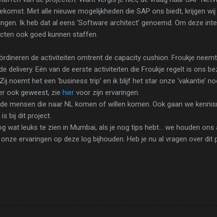
ekomst. Met alle nieuwe mogelijkheden die SAP ons biedt, krijgen wij 
ngen. Ik heb dat al eens ‘Software architect’ genoemd. Om deze inter
ecten ook goed kunnen staffen.
rdineren de activiteiten omtrent de capacity cushion. Froukje neemt
e delivery. Eén van de eerste activiteiten die Froukje regelt is ons 
ij noemt het een ‘business trip’ en ik blijf het star onze ‘vakantie’ n
 er ook geweest, zie
hier
voor zijn ervaringen.
 de mensen die naar NL komen of willen komen. Ook gaan we kenni
 bij dit project.
 wat leuks te zien in Mumbai, als je nog tips hebt… we houden ons
s onze ervaringen op deze log bijhouden. Heb je nu al vragen over dit