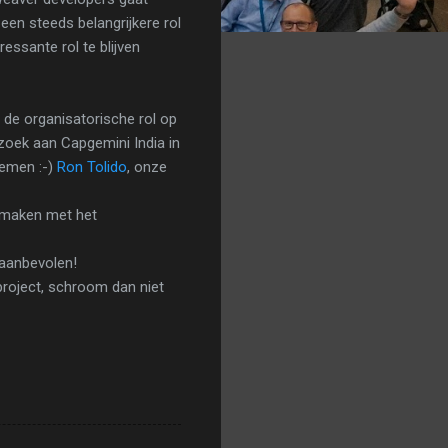
een steeds belangrijkere rol
essante rol te blijven
 de organisatorische rol op
bezoek aan Capgemini India in
oemen :-)
Ron Tolido
, onze
smaken met het
 aanbevolen!
 project, schroom dan niet