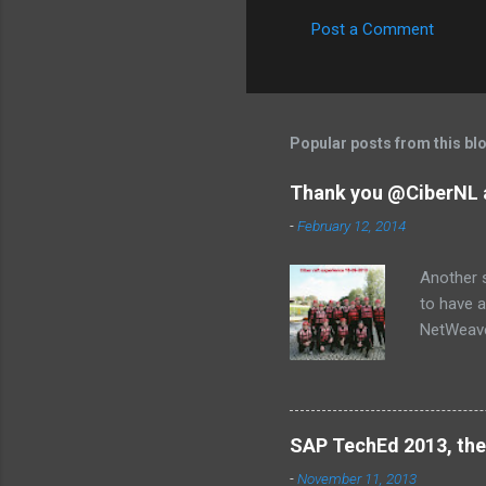
Post a Comment
C
o
m
m
Popular posts from this bl
e
Thank you @CiberNL 
n
-
February 12, 2014
t
s
Another s
to have a
NetWeaver
Jose, Lau
SAP TechEd 2013, the
-
November 11, 2013