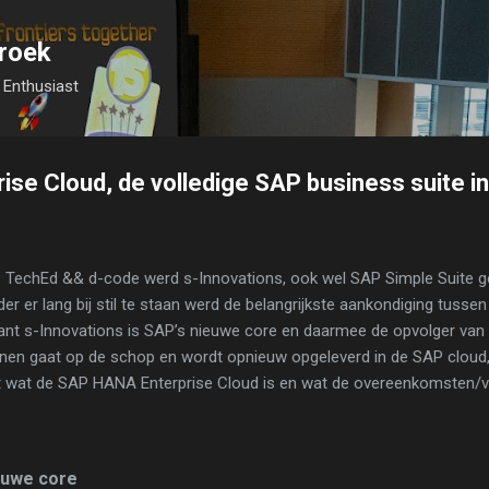
Skip to main content
roek
Enthusiast
se Cloud, de volledige SAP business suite in
P TechEd && d-code werd s-Innovations, ook wel SAP Simple Suite 
der er lang bij stil te staan werd de belangrijkste aankondiging tussen
ant s-Innovations is SAP’s nieuwe core en daarmee de opvolger va
nnen gaat op de schop en wordt opnieuw opgeleverd in de SAP clou
 uit wat de SAP HANA Enterprise Cloud is en wat de overeenkomsten/
ieuwe core