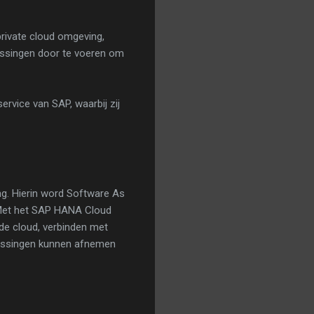
private cloud omgeving,
assingen door te voeren om
rvice van SAP, waarbij zij
ng. Hierin word Software As
 Met het SAP HANA Cloud
de cloud, verbinden met
plossingen kunnen afnemen