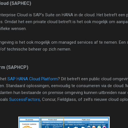
loud (SAPHEC)
terprise Cloud is SAP’s Suite on HANA in de cloud. Het betreft een 
s. Omdat het een private cloud betreft is het ook mogelijk om aanp
ifieke wensen.
geving is het ook mogelijk om managed services af te nemen. Een se
en/of technische beheer op zich nemen.
orm (SAPHCP)
 het
SAP HANA Cloud Platform
? Dit betreft een public cloud omgevi
en. Standaard oplossingen, eenvoudig te consumeren via de cloud.
klanten hun bestaande on premise omgeving kunnen uitbreiden naar 
zoals
SuccessFactors
, Concur, Fieldglass, of zelfs nieuwe cloud o