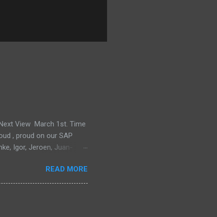
e Next View March 1st. Time
proud , proud on our SAP
mke, Igor, Jeroen, Juan-
m, Wim and Vladimir.
READ MORE