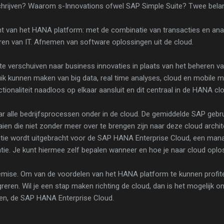
rijven? Waarom s-Innovations ofwel SAP Simple Suite? Twee belang
t van het HANA platform: met de combinatie van transacties en ana
en van IT. Afnemen van software oplossingen uit de cloud.
te verschuiven naar business innovaties in plaats van het beheren v
ik kunnen maken van big data, real time analyses, cloud en mobile m
tionaliteit naadloos op elkaar aansluit en dit centraal in de HANA 
r alle bedrijfsprocessen onder in de cloud. De gemiddelde SAP gebru
aien die niet zonder meer over te brengen zijn naar deze cloud archit
antie wordt uitgebracht voor de SAP HANA Enterprise Cloud, een ma
ie. Je kunt hiermee zelf bepalen wanneer en hoe je naar cloud oplo
emise. Om van de voordelen van het HANA platform te kunnen profite
eren. Wil je een stap maken richting de cloud, dan is het mogelijk 
en, de SAP HANA Enterprise Cloud.