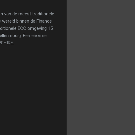
en van de meest traditionele
e wereld binnen de Finance
aditionele ECC omgeving 15
bellen nodig. Een enorme
PPHIRE.