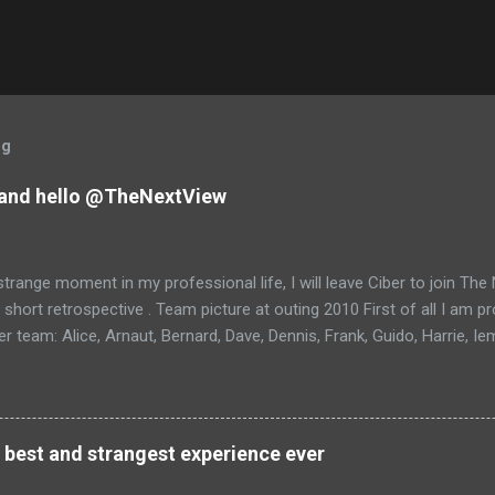
og
and hello @TheNextView
trange moment in my professional life, I will leave Ciber to join Th
 short retrospective . Team picture at outing 2010 First of all I am 
 team: Alice, Arnaut, Bernard, Dave, Dennis, Frank, Guido, Harrie, Ie
rens, Leo, Marc, Michael, Ravi, Roel, Ronan, Sanket, Steven, Ted, Ti
 best and strangest experience ever