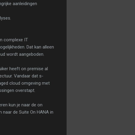
rijke aanleidingen
lyses.
an complexe IT
ogelijkheden. Dat kan alleen
cloud wordt aangeboden.
iker heeft on premise al
ectuur. Vandaar dat s-
naged cloud omgeving met
ssingen overstapt.
ren kun je naar de on
om naar de Suite On HANA in