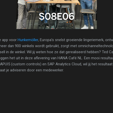
e app voor
Hunkemöller
, Europa’s snelst groeiende lingeriemerk, ontw
n meer dan 900 winkels wordt gebruikt, zorgt met omnichanneltechnol
ll in de winkel. Wil jij weten hoe ze dat gerealiseerd hebben? Ted Ca
ggen het uit in deze aflevering van HANA Café NL. Een mooi result
UI5 (custom controls) en SAP Analytics Cloud, wil jij het resultaa
laat je adviseren door een medewerker.