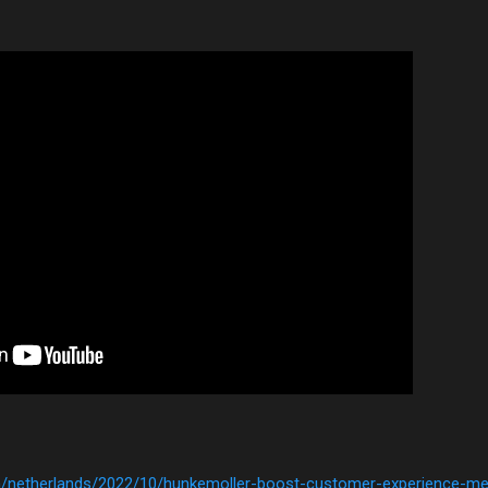
m/netherlands/2022/10/hunkemoller-boost-customer-experience-m