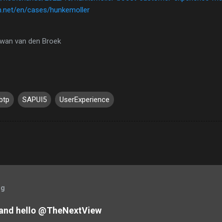
m.net/en/cases/hunkemoller
wan van den Broek
btp
SAPUI5
UserExperience
og
and hello @TheNextView