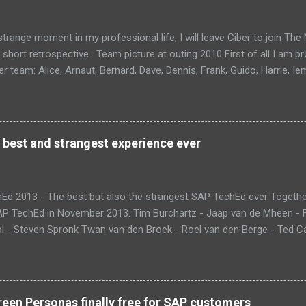
trange moment in my professional life, I will leave Ciber to join Th
 short retrospective . Team picture at outing 2010 First of all I am 
 team: Alice, Arnaut, Bernard, Dave, Dennis, Frank, Guido, Harrie, Ie
rens, Leo, Marc, Michael, Ravi, Roel, Ronan, Sanket, Steven, Ted, Ti
 best and strangest experience ever
Ed 2013 - The best but also the strangest SAP TechEd ever Together
SAP TechEd in November 2013. Tim Burchartz - Jaap van de Mheen -
 - Steven Spronk Twan van den Broek - Roel van den Berge - Ted Cas
 on the pic: Leo van Hengel and Wim Snoep, who attended one day d
) Best Team CloudSitter won the SAP InnoJam on Monday with an a
 their wellbeing. Premature babies have an higher risk on Sudden Inf
me up with a sensor that tracks heartbeat, temperature and breathin
een Personas finally free for SAP customers