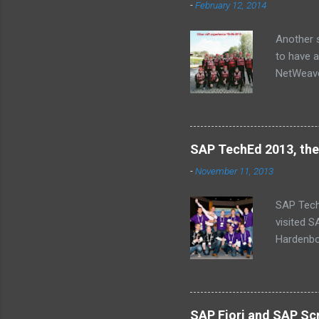
-
February 12, 2014
t
s
Another s
to have a
NetWeaver
Jose, Lau
SAP TechEd 2013, the
-
November 11, 2013
SAP Tech
visited 
Hardenbol
(Missing
schedule
baby’s on
why we ca
SAP Fiori and SAP Scr