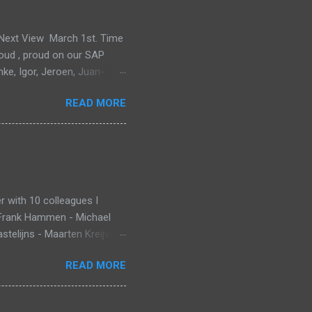
e Next View March 1st. Time
proud , proud on our SAP
mke, Igor, Jeroen, Juan-
m, Wim and Vladimir.
READ MORE
 with 10 colleagues I
 Frank Hammen - Michael
telijns - Maarten Kreijveld
ue to busy customer
READ MORE
pp that monitors new born
ant Death Syndrome , that’s
g. Information is stored in