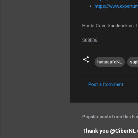
https://www.expertu
Hosts Coen Sanderink en T
S08E06
hanacafeNL
sap
Post a Comment
C
o
m
m
Popular posts from this bl
e
Thank you @CiberNL 
n