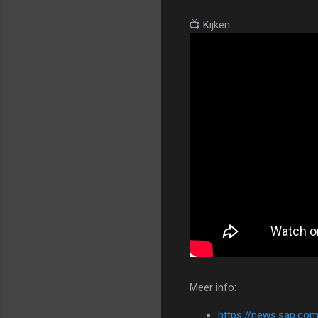
📺 Kijken
Meer info:
https://news.sap.co